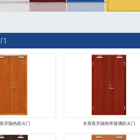
火门
双开隔热防火门
木质双开隔热带玻璃防火门