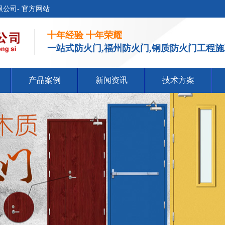
公司- 官方网站
十年经验 十年荣耀
一站式防火门,福州防火门,钢质防火门工程
产品案例
新闻资讯
技术方案