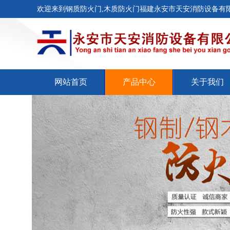
欢迎来到钢质防火门,木质防火门福建永安市天安消防设备有限
网站首页
产品中心
关于我们