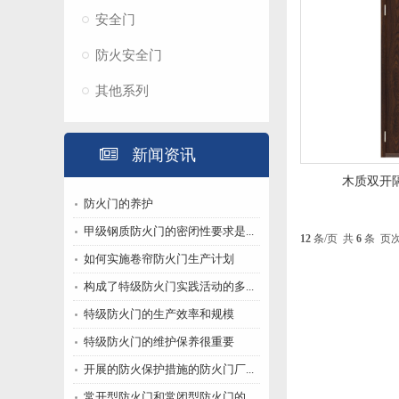
安全门
防火安全门
其他系列
新闻资讯
木质双开
防火门的养护
甲级钢质防火门的密闭性要求是...
12
条/页 共
6
条 页
如何实施卷帘防火门生产计划
构成了特级防火门实践活动的多...
特级防火门的生产效率和规模
特级防火门的维护保养很重要
开展的防火保护措施的防火门厂...
常开型防火门和常闭型防火门的...