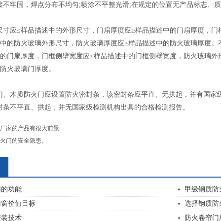
接不牢固，焊点分布不均匀;喷涂不平整光滑;在规定的位置无产品标志、质
尺寸应≤样品描述中的外形尺寸，门扇厚度应≥样品描述中的门扇厚度，门
述中的防火玻璃外形尺寸，防火玻璃厚度应≥样品描述中的防火玻璃厚度。
中的门扇厚度，门框侧壁宽度应<样品描述中的门框侧壁宽度，防火玻璃外
的防火玻璃门厚度。
门、
木质防火门
应设置防火密封条，该密封条应平直、无拱起，并有国家
封条不平直、拱起，并无国家级检测机构出具的合格检测报告。
厂家的产品有很大前景
火门的安全隐患。
门的功能
甲级钢质防
门窗价值目标
选择钢质防
安装技术
防火卷帘门