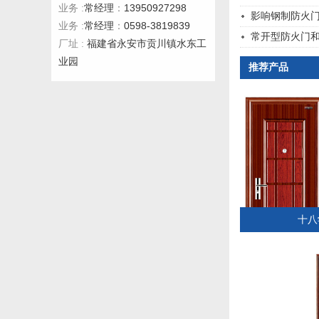
常经理
13950927298
业务 :
：
影响钢制防火
常经理
0598-3819839
业务 :
：
常开型防火门
福建省永安市贡川镇水东工
厂址 :
业园
推荐产品
十八