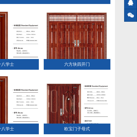
十八学士
六方块四开门
十八学士
欧宝门子母式