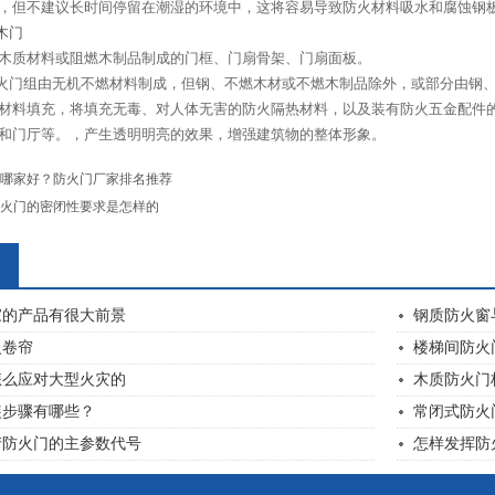
，但不建议长时间停留在潮湿的环境中，这将容易导致防火材料吸水和腐蚀钢
木门
质材料或阻燃木制品制成的门框、门扇骨架、门扇面板。
门组由无机不燃材料制成，但钢、不燃木材或不燃木制品除外，或部分由钢、
材料填充，将填充无毒、对人体无害的防火隔热材料，以及装有防火五金配件
和门厅等。，产生透明明亮的效果，增强建筑物的整体形象。
哪家好？防火门厂家排名推荐
火门的密闭性要求是怎样的
家的产品有很大前景
钢质防火窗
火卷帘
楼梯间防火
怎么应对大型火灾的
木质防火门
装步骤有哪些？
常闭式防火
产防火门的主参数代号
怎样发挥防