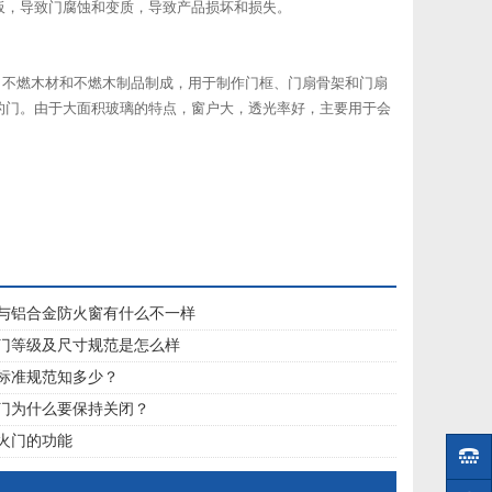
板，导致门腐蚀和变质，导致产品损坏和损失。
不燃木材和不燃木制品制成，用于制作门框、门扇骨架和门扇
的门。由于大面积玻璃的特点，窗户大，透光率好，主要用于会
与铝合金防火窗有什么不一样
门等级及尺寸规范是怎么样
标准规范知多少？
门为什么要保持关闭？
火门的功能