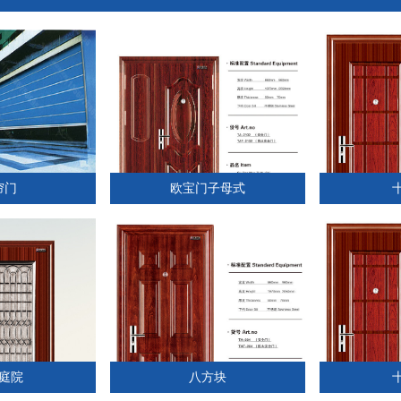
帘门
欧宝门子母式
庭院
八方块