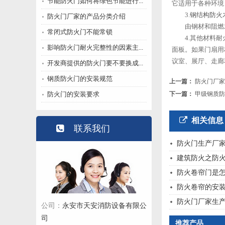
节能防火门如何将绿色节能进行...
它适用于各种环境
3.
钢结构防火
防火门厂家的产品分类介绍
由钢材和阻燃木
常闭式防火门不能常锁
4.其他材料耐火
影响防火门耐火完整性的因素主...
面板。如果门扇用
议室、展厅、走廊
开发商提供的防火门要不要换成...
钢质防火门的安装规范
上一篇：
防火门厂家
防火门的安装要求
下一篇：
甲级钢质防
相关信息
联系我们
防火门生产厂
建筑防火之防
防火卷帘门是
防火卷帘的安
防火门厂家生
永安市天安消防设备有限公
公司：
司
推荐产品