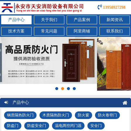
13950927298
产品中心
关于我们
产品案例
新闻资讯
技术方案
常见问题
阿里商铺
联系我们
产品中心
钢质隔热防火门
木质隔热防火门
防火窗
防火卷帘门
防盗门
防盗安全门
温电两控闭门器
安全门